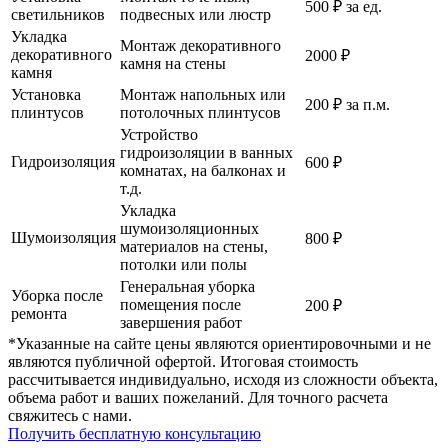
500 ₽ за ед.
светильников
подвесных или люстр
Укладка
Монтаж декоративного
декоративного
2000 ₽
камня на стены
камня
Установка
Монтаж напольных или
200 ₽ за п.м.
плинтусов
потолочных плинтусов
Устройство
гидроизоляции в ванных
Гидроизоляция
600 ₽
комнатах, на балконах и
т.д.
Укладка
шумоизоляционных
Шумоизоляция
800 ₽
материалов на стены,
потолки или полы
Генеральная уборка
Уборка после
помещения после
200 ₽
ремонта
завершения работ
*Указанные на сайте цены являются ориентировочными и не
являются публичной офертой. Итоговая стоимость
рассчитывается индивидуально, исходя из сложности объекта,
объема работ и ваших пожеланий. Для точного расчета
свяжитесь с нами.
Получить бесплатную консультацию