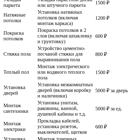
1500 ₽
паркета
или штучного паркета
Установка натяжных
Натяжные
потолков (включая
1200 ₽
потолки
монтаж каркаса)
Покраска потолков в 2
Покраска
слоя (включая шпаклевку
600 ₽
потолков
и грунтовку)
Устройство цементно-
Стяжка пола
песчаной стяжки для
800 ₽
выравнивания пола
Монтаж электрического
Теплый пол
или водяного теплого
1500 ₽
пола
Установка межкомнатных
Установка
дверей (включая коробку
5000 ₽ за дверь
дверей
и наличники)
Установка унитаза,
Монтаж
раковины, ванной,
5000 ₽ за ед.
сантехники
душевой кабины и т.д.
Прокладка кабелей,
Монтаж
установка розеток,
600 ₽
электрики
выключателей, щитков
Установка
Монтаж точечных,