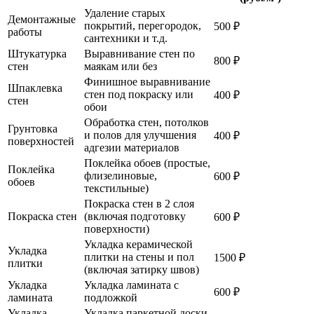
Удаление старых
Демонтажные
покрытий, перегородок,
500 ₽
работы
сантехники и т.д.
Штукатурка
Выравнивание стен по
800 ₽
стен
маякам или без
Финишное выравнивание
Шпаклевка
стен под покраску или
400 ₽
стен
обои
Обработка стен, потолков
Грунтовка
и полов для улучшения
400 ₽
поверхностей
адгезии материалов
Поклейка обоев (простые,
Поклейка
флизелиновые,
600 ₽
обоев
текстильные)
Покраска стен в 2 слоя
Покраска стен
(включая подготовку
600 ₽
поверхности)
Укладка керамической
Укладка
плитки на стены и пол
1500 ₽
плитки
(включая затирку швов)
Укладка
Укладка ламината с
600 ₽
ламината
подложкой
Укладка
Укладка паркетной доски