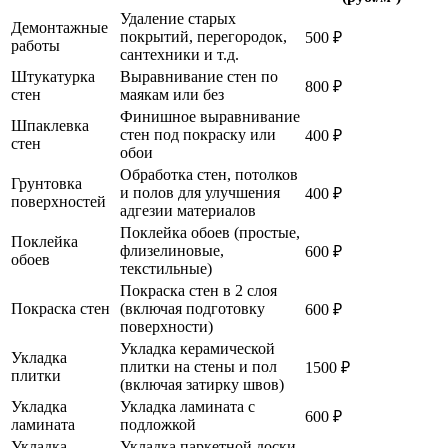
Удаление старых
Демонтажные
покрытий, перегородок,
500 ₽
работы
сантехники и т.д.
Штукатурка
Выравнивание стен по
800 ₽
стен
маякам или без
Финишное выравнивание
Шпаклевка
стен под покраску или
400 ₽
стен
обои
Обработка стен, потолков
Грунтовка
и полов для улучшения
400 ₽
поверхностей
адгезии материалов
Поклейка обоев (простые,
Поклейка
флизелиновые,
600 ₽
обоев
текстильные)
Покраска стен в 2 слоя
Покраска стен
(включая подготовку
600 ₽
поверхности)
Укладка керамической
Укладка
плитки на стены и пол
1500 ₽
плитки
(включая затирку швов)
Укладка
Укладка ламината с
600 ₽
ламината
подложкой
Укладка
Укладка паркетной доски