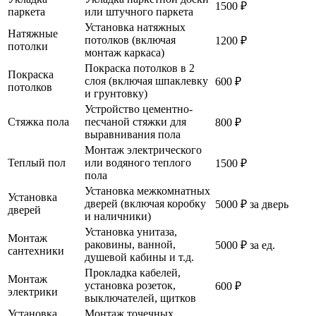
1500 ₽
паркета
или штучного паркета
Установка натяжных
Натяжные
потолков (включая
1200 ₽
потолки
монтаж каркаса)
Покраска потолков в 2
Покраска
слоя (включая шпаклевку
600 ₽
потолков
и грунтовку)
Устройство цементно-
Стяжка пола
песчаной стяжки для
800 ₽
выравнивания пола
Монтаж электрического
Теплый пол
или водяного теплого
1500 ₽
пола
Установка межкомнатных
Установка
дверей (включая коробку
5000 ₽ за дверь
дверей
и наличники)
Установка унитаза,
Монтаж
раковины, ванной,
5000 ₽ за ед.
сантехники
душевой кабины и т.д.
Прокладка кабелей,
Монтаж
установка розеток,
600 ₽
электрики
выключателей, щитков
Установка
Монтаж точечных,