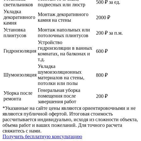
500 ₽ за ед.
светильников
подвесных или люстр
Укладка
Монтаж декоративного
декоративного
2000 ₽
камня на стены
камня
Установка
Монтаж напольных или
200 ₽ за п.м.
плинтусов
потолочных плинтусов
Устройство
гидроизоляции в ванных
Гидроизоляция
600 ₽
комнатах, на балконах и
т.д.
Укладка
шумоизоляционных
Шумоизоляция
800 ₽
материалов на стены,
потолки или полы
Генеральная уборка
Уборка после
помещения после
200 ₽
ремонта
завершения работ
*Указанные на сайте цены являются ориентировочными и не
являются публичной офертой. Итоговая стоимость
рассчитывается индивидуально, исходя из сложности объекта,
объема работ и ваших пожеланий. Для точного расчета
свяжитесь с нами.
Получить бесплатную консультацию