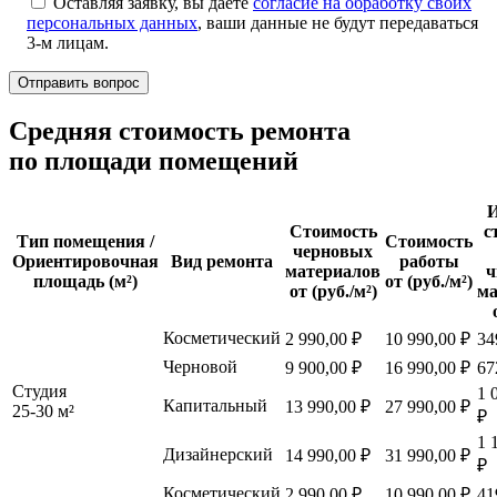
Оставляя заявку, вы даете
согласие на обработку своих
персональных данных
, ваши данные не будут передаваться
3-м лицам.
Cредняя стоимость ремонта
по площади помещений
И
Стоимость
с
Тип помещения /
Стоимость
черновых
Ориентировочная
Вид ремонта
работы
материалов
ч
площадь (м²)
от (руб./м²)
от (руб./м²)
ма
Косметический
2 990,00 ₽
10 990,00 ₽
34
Черновой
9 900,00 ₽
16 990,00 ₽
67
Студия
1 
Капитальный
13 990,00 ₽
27 990,00 ₽
25-30 м²
₽
1 
Дизайнерский
14 990,00 ₽
31 990,00 ₽
₽
Косметический
2 990,00 ₽
10 990,00 ₽
41