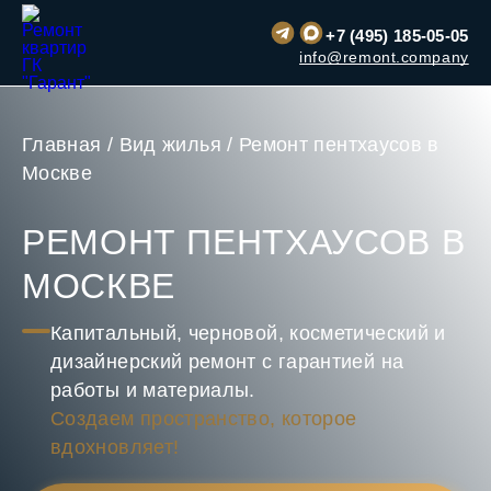
+7 (495) 185-05-05
info@remont.company
Главная
/
Вид жилья
/
Ремонт пентхаусов в
Москве
РЕМОНТ ПЕНТХАУСОВ В
МОСКВЕ
Капитальный, черновой, косметический и
дизайнерский ремонт с гарантией на
работы и материалы.
Создаем пространство, которое
вдохновляет!