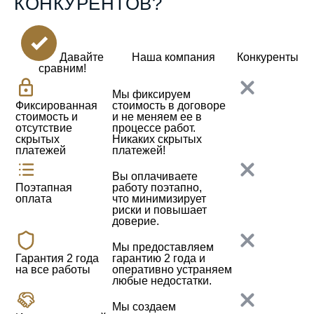
КОНКУРЕНТОВ?
Давайте
Наша компания
Конкуренты
сравним!
Мы фиксируем
Фиксированная
стоимость в договоре
стоимость
и
и не меняем ее в
отсутствие
процессе работ.
скрытых
Никаких скрытых
платежей
платежей!
Вы оплачиваете
Поэтапная
работу поэтапно,
оплата
что минимизирует
риски и повышает
доверие.
Мы предоставляем
Гарантия 2 года
гарантию 2 года
и
на все работы
оперативно устраняем
любые недостатки.
Мы создаем