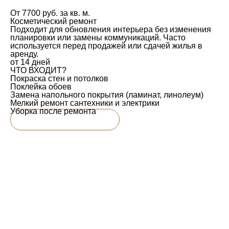
От 7700 руб. за кв. м.
От
Косметический ремонт
Ка
Подходит для обновления интерьера без изменения
По
планировки или замены коммуникаций. Часто
фи
используется перед продажей или сдачей жилья в
ил
аренду.
от
от 14 дней
ЧТ
ЧТО ВХОДИТ?
Вс
Покраска стен и потолков
По
Поклейка обоев
- 
Замена напольного покрытия (ламинат, линолеум)
Ус
Мелкий ремонт сантехники и электрики
Мо
Уборка после ремонта
Фи
эл
ПЕРЕЙТИ К УСЛУГЕ