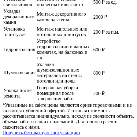
500 ₽ за ед.
светильников
подвесных или люстр
Укладка
Монтаж декоративного
декоративного
2000 ₽
камня на стены
камня
Установка
Монтаж напольных или
200 ₽ за п.м.
плинтусов
потолочных плинтусов
Устройство
гидроизоляции в ванных
Гидроизоляция
600 ₽
комнатах, на балконах и
т.д.
Укладка
шумоизоляционных
Шумоизоляция
800 ₽
материалов на стены,
потолки или полы
Генеральная уборка
Уборка после
помещения после
200 ₽
ремонта
завершения работ
*Указанные на сайте цены являются ориентировочными и не
являются публичной офертой. Итоговая стоимость
рассчитывается индивидуально, исходя из сложности объекта,
объема работ и ваших пожеланий. Для точного расчета
свяжитесь с нами.
Получить бесплатную консультацию