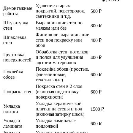
Удаление старых
Демонтажные
покрытий, перегородок,
500 ₽
работы
сантехники и т.д.
Штукатурка
Выравнивание стен по
800 ₽
стен
маякам или без
Финишное выравнивание
Шпаклевка
стен под покраску или
400 ₽
стен
обои
Обработка стен, потолков
Грунтовка
и полов для улучшения
400 ₽
поверхностей
адгезии материалов
Поклейка обоев (простые,
Поклейка
флизелиновые,
600 ₽
обоев
текстильные)
Покраска стен в 2 слоя
Покраска стен
(включая подготовку
600 ₽
поверхности)
Укладка керамической
Укладка
плитки на стены и пол
1500 ₽
плитки
(включая затирку швов)
Укладка
Укладка ламината с
600 ₽
ламината
подложкой
Укладка
Укладка паркетной доски