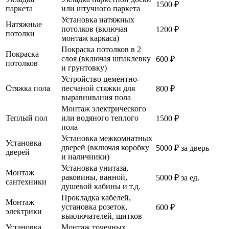
1500 ₽
паркета
или штучного паркета
Установка натяжных
Натяжные
потолков (включая
1200 ₽
потолки
монтаж каркаса)
Покраска потолков в 2
Покраска
слоя (включая шпаклевку
600 ₽
потолков
и грунтовку)
Устройство цементно-
Стяжка пола
песчаной стяжки для
800 ₽
выравнивания пола
Монтаж электрического
Теплый пол
или водяного теплого
1500 ₽
пола
Установка межкомнатных
Установка
дверей (включая коробку
5000 ₽ за дверь
дверей
и наличники)
Установка унитаза,
Монтаж
раковины, ванной,
5000 ₽ за ед.
сантехники
душевой кабины и т.д.
Прокладка кабелей,
Монтаж
установка розеток,
600 ₽
электрики
выключателей, щитков
Установка
Монтаж точечных,