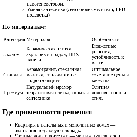
парогенератором.
Умная сантехника (сенсорные смесители, LED-
подсветка).
По материалам:
Категория
Материалы
Особенности
Бюджетные
Керамическая плитка,
решения,
Эконом
акриловый поддон, ПВХ-
устойчивость к
панели
влаге.
Керамогранит, стеклянная
Оптимальное
Стандарт
мозаика, гипсокартон с
сочетание цены и
гидроизоляцией
качества.
Натуральный мрамор,
Элитная
Премиум
терракотовая плитка, скрытая
долговечность и
сантехника
стиль.
Где применяются решения
Квартиры в панельных и монолитных домах —
адаптация под любую площадь.
Частные дома и коттеджи — монтаж душевых зон,