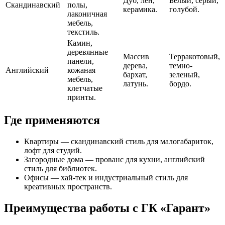
Дуб, лен,
Белый, серый,
Скандинавский
полы,
керамика.
голубой.
лаконичная
мебель,
текстиль.
Камин,
деревянные
Массив
Терракотовый,
панели,
дерева,
темно-
Английский
кожаная
бархат,
зеленый,
мебель,
латунь.
бордо.
клетчатые
принты.
Где применяются
Квартиры — скандинавский стиль для малогабариток,
лофт для студий.
Загородные дома — прованс для кухни, английский
стиль для библиотек.
Офисы — хай-тек и индустриальный стиль для
креативных пространств.
Преимущества работы с ГК «Гарант»