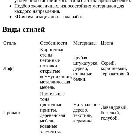
утонченного английского стиля с антикварной мебелью.
Подбор экологичных, износостойких материалов для
каждого направления.
3D-визуализация до начала работ.
Виды стилей
Стиль
Особенности
Материалы
Цвета
Кирпичные
стены,
Грубая
бетонные
штукатурка,
Серый,
потолки,
Лофт
дерево,
коричневый,
открытые
стальные
терракотовый.
коммуникации,
балки.
металлическая
мебель.
Пастельные
тона,
цветочные
Натуральное
Лавандовый,
принты,
дерево,
Прованс
бежевый,
деревенская
текстиль,
голубой.
мебель,
керамика.
кованые
элементы.