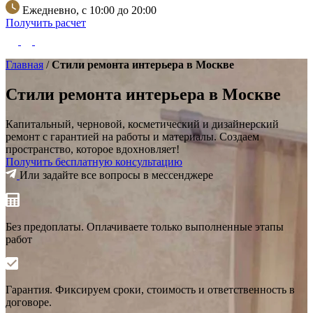
Ежедневно, с 10:00 до 20:00
Получить расчет
Главная
/
Стили ремонта интерьера в Москве
Стили ремонта интерьера в Москве
Капитальный, черновой, косметический и дизайнерский
ремонт с гарантией на работы и материалы.
Создаем
пространство, которое вдохновляет!
Получить бесплатную консультацию
Или задайте все вопросы в мессенджере
Без предоплаты.
Оплачиваете только выполненные этапы
работ
Гарантия.
Фиксируем сроки, стоимость и ответственность в
договоре.