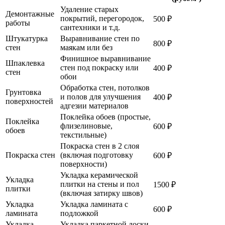
Удаление старых
Демонтажные
покрытий, перегородок,
500 ₽
работы
сантехники и т.д.
Штукатурка
Выравнивание стен по
800 ₽
стен
маякам или без
Финишное выравнивание
Шпаклевка
стен под покраску или
400 ₽
стен
обои
Обработка стен, потолков
Грунтовка
и полов для улучшения
400 ₽
поверхностей
адгезии материалов
Поклейка обоев (простые,
Поклейка
флизелиновые,
600 ₽
обоев
текстильные)
Покраска стен в 2 слоя
Покраска стен
(включая подготовку
600 ₽
поверхности)
Укладка керамической
Укладка
плитки на стены и пол
1500 ₽
плитки
(включая затирку швов)
Укладка
Укладка ламината с
600 ₽
ламината
подложкой
Укладка
Укладка паркетной доски