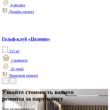
4 месяца
Дизайн-проект
Гольф-клуб «Целеево»
515 м²
1 комната
10 дней
Черновой ремонт
Узнайте стоимость вашего
ремонта
за пару минут
Тип недвижимости