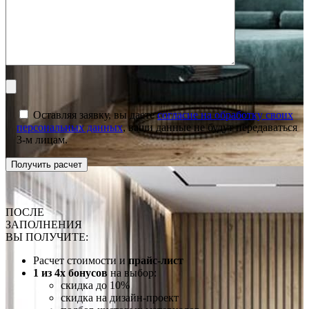
Оставляя заявку, вы даете
согласие на обработку своих
персональных данных
, ваши данные не будут передаваться
3-м лицам.
ПОСЛЕ
ЗАПОЛНЕНИЯ
ВЫ ПОЛУЧИТЕ:
Расчет стоимости и
прайс-лист
1 из 4х бонусов
на выбор:
скидка до 10%
скидка на дизайн-проект