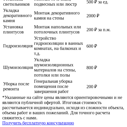
500 ₽ за ед.
светильников
подвесных или люстр
Укладка
Монтаж декоративного
декоративного
2000 ₽
камня на стены
камня
Установка
Монтаж напольных или
200 ₽ за п.м.
плинтусов
потолочных плинтусов
Устройство
гидроизоляции в ванных
Гидроизоляция
600 ₽
комнатах, на балконах и
т.д.
Укладка
шумоизоляционных
Шумоизоляция
800 ₽
материалов на стены,
потолки или полы
Генеральная уборка
Уборка после
помещения после
200 ₽
ремонта
завершения работ
*Указанные на сайте цены являются ориентировочными и не
являются публичной офертой. Итоговая стоимость
рассчитывается индивидуально, исходя из сложности объекта,
объема работ и ваших пожеланий. Для точного расчета
свяжитесь с нами.
Получить бесплатную консультацию