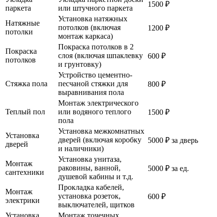
1500 ₽
паркета
или штучного паркета
Установка натяжных
Натяжные
потолков (включая
1200 ₽
потолки
монтаж каркаса)
Покраска потолков в 2
Покраска
слоя (включая шпаклевку
600 ₽
потолков
и грунтовку)
Устройство цементно-
Стяжка пола
песчаной стяжки для
800 ₽
выравнивания пола
Монтаж электрического
Теплый пол
или водяного теплого
1500 ₽
пола
Установка межкомнатных
Установка
дверей (включая коробку
5000 ₽ за дверь
дверей
и наличники)
Установка унитаза,
Монтаж
раковины, ванной,
5000 ₽ за ед.
сантехники
душевой кабины и т.д.
Прокладка кабелей,
Монтаж
установка розеток,
600 ₽
электрики
выключателей, щитков
Установка
Монтаж точечных,