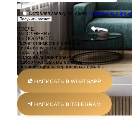
Оставляя заявку, вы даете
согласие на обраб
ПОСЛЕ
ЗАПОЛНЕНИЯ
ВЫ ПОЛУЧИТЕ:
Расчет стоимости и
прайс-лист
1 из 4х бонусов
на выбор:
скидка до 10%
скидка на дизайн-проект
подбор чистовых материалов
спецификация на черновой материал
НАПИСАТЬ В WHATSAPP
НАПИСАТЬ В TELEGRAM